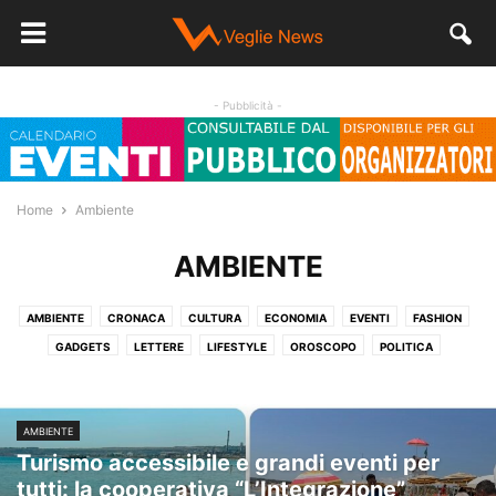
- Pubblicità -
Home
Ambiente
AMBIENTE
AMBIENTE
CRONACA
CULTURA
ECONOMIA
EVENTI
FASHION
GADGETS
LETTERE
LIFESTYLE
OROSCOPO
POLITICA
SALUTE
SENZA CATEGORIA
SPORT
STORIA
VIDEO
AMBIENTE
Turismo accessibile e grandi eventi per
tutti: la cooperativa “L’Integrazione”