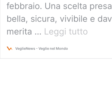
febbraio. Una scelta presa 
bella, sicura, vivibile e d
RINVIATA
merita …
Leggi tutto
AL
31
GENNAIO
VeglieNews - Veglie nel Mondo
E
1
FEBBRAIO:
Veglie
celebra
il
culto
di
Sant’Antonio
Abate:
Tradizione,
Fede
e