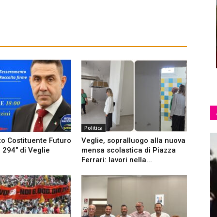
a
Cultura
Economia
Eventi
Fashion
Lettere
Storia
Video
Politica
to Costituente Futuro
Veglie, sopralluogo alla nuova
 294″ di Veglie
mensa scolastica di Piazza
Ferrari: lavori nella...