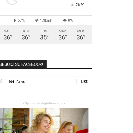
°
26.9
57%
1.3kmh
0%
SAB
DOM
LUN
MAR
MER
36
°
36
°
35
°
36
°
36
°
SEGUICI SU FACEBOOK!
LIKE
294
Fans
- Sponsor di VeglieNews.com -