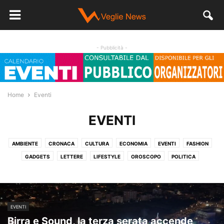
- Pubblicità -
Home
Eventi
EVENTI
AMBIENTE
CRONACA
CULTURA
ECONOMIA
EVENTI
FASHION
GADGETS
LETTERE
LIFESTYLE
OROSCOPO
POLITICA
SALUTE
SENZA CATEGORIA
SPORT
STORIA
VIDEO
EVENTI
Birra e Sound, la terza serata accende