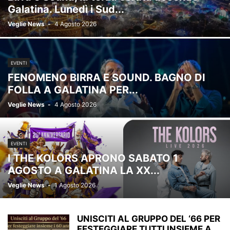
Galatina. Lunedì i Sud...
Veglie News
-
4 Agosto 2026
EVENTI
FENOMENO BIRRA E SOUND. BAGNO DI
FOLLA A GALATINA PER...
Veglie News
-
4 Agosto 2026
EVENTI
I THE KOLORS APRONO SABATO 1
AGOSTO A GALATINA LA XX...
Veglie News
-
1 Agosto 2026
UNISCITI AL GRUPPO DEL ‘66 PER
FESTEGGIARE TUTTI INSIEME A