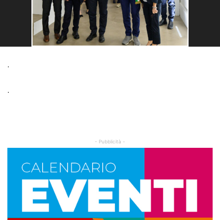
.
.
- Pubblicità -