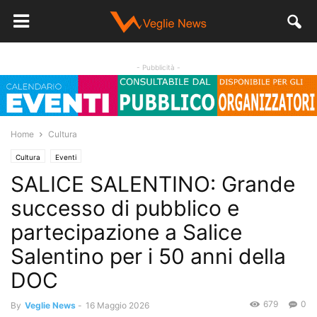
- Pubblicità -
Home
Cultura
Cultura
Eventi
SALICE SALENTINO: Grande
successo di pubblico e
partecipazione a Salice
Salentino per i 50 anni della
DOC
679
0
By
Veglie News
-
16 Maggio 2026