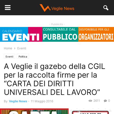
- Pubblicità -
Home
Eventi
Eventi
Politica
A Veglie il gazebo della CGIL
per la raccolta firme per la
“CARTA DEI DIRITTI
UNIVERSALI DEL LAVORO”
2611
0
By
Veglie News
-
11 Maggio 2016