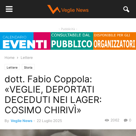
- Pubblicità -
Home
Lettere
Lettere
Storia
dott. Fabio Coppola:
«VEGLIE, DEPORTATI
DECEDUTI NEI LAGER:
COSIMO CHIRIVÌ»
2062
0
By
Veglie News
-
22 Luglio 2025