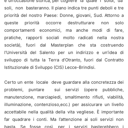
è un’occasione storica, per cogliere la quale i soldi, da
soli, non basteranno. Il piano indica tre punti deboli e tre
priorità del nostro Paese: Donne, giovani, Sud. Attorno a
queste priorità occorre destrutturare non solo
comportamenti economici, ma anche modi di fare,
pratiche, rapporti sociali molto radicati nella nostra
società), fuori dal Masterplan che sta costruendo
l’Università del Salento per un indirizzo e un’idea di
sviluppo di tutta la Terra d’Otranto, fuori dal Contratto
Istituzionale di Sviluppo (CIS) Lecce-Brindisi.
Certo un ente locale deve guardare alla concretezza dei
problemi, puntare sui servizi (opere pubbliche,
manutenzione, marciapiedi, smaltimento rifiuti, viabilità,
illuminazione, contenzioso,ecc.) per assicurare un livello
accettabile nella qualità della vita vegliese. È importante
far quadrare i conti. Ma l’attenzione ai soli servizi non
basta. Se fosse così, per i servizi basterebbero i