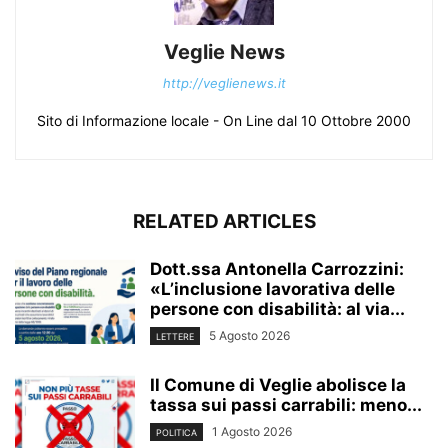
Veglie News
http://veglienews.it
Sito di Informazione locale - On Line dal 10 Ottobre 2000
RELATED ARTICLES
Dott.ssa Antonella Carrozzini:
«L’inclusione lavorativa delle
persone con disabilità: al via...
5 Agosto 2026
LETTERE
Il Comune di Veglie abolisce la
tassa sui passi carrabili: meno...
1 Agosto 2026
POLITICA