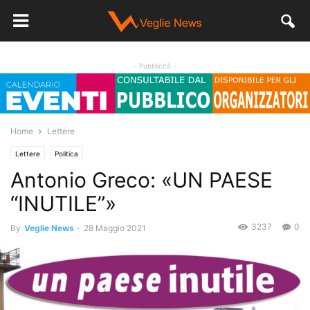
- Pubblicità -
Home
Lettere
Lettere
Politica
Antonio Greco: «UN PAESE
“INUTILE”»
3237
0
By
Veglie News
-
28 Maggio 2021