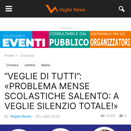
- Pubblicità -
Home
Cronaca
Cronaca
Lettere
Salute
“VEGLIE DI TUTTI”:
«PROBLEMA MENSE
SCOLASTICHE SALENTO: A
VEGLIE SILENZIO TOTALE!»
4239
0
By
Veglie News
-
28 Luglio 2025