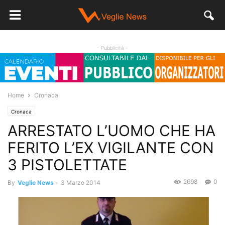
- Pubblicità -
Home
Cronaca
Cronaca
ARRESTATO L’UOMO CHE HA
FERITO L’EX VIGILANTE CON
3 PISTOLETTATE
2698
0
By
Veglie News
-
3 Marzo 2014