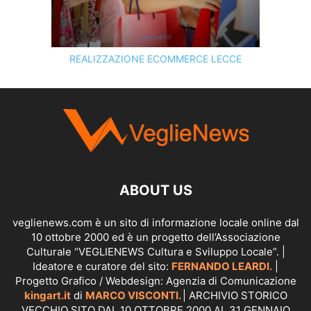
REALIZZAZIONE ECOMMERCE LECCE
SCOPRI I SERVIZI DI
KINGART.IT
ABOUT US
veglienews.com è un sito di informazione locale online dal
10 ottobre 2000 ed è un progetto dell’Associazione
Culturale “VEGLIENEWS Cultura e Sviluppo Locale”. |
Ideatore e curatore del sito:
FERNANDO LEARDI.
|
Progetto Grafico / Webdesign: Agenzia di Comunicazione
kingart.it
di
MARCO VISCONTI.
| ARCHIVIO STORICO
VECCHIO SITO DAL 10 OTTOBRE 2000 AL 31 GENNAIO