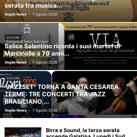
serata tra musica...
Veglie News
-
7 Agosto 2026
CULTURA
Salice Salentino ricorda i suoi martiri di
Marcinelle a 70 anni...
Veglie News
-
7 Agosto 2026
CULTURA
“JAZZSET” TORNA A SANTA CESAREA
TERME: TRE CONCERTI TRA JAZZ
BRASILIANO,...
Veglie News
-
7 Agosto 2026
Birra e Sound, la terza serata
accende Galatina. Lunedì i Sud...