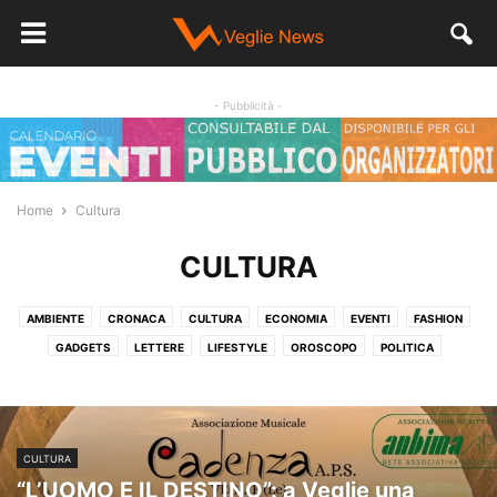
- Pubblicità -
Home
Cultura
CULTURA
AMBIENTE
CRONACA
CULTURA
ECONOMIA
EVENTI
FASHION
GADGETS
LETTERE
LIFESTYLE
OROSCOPO
POLITICA
SALUTE
SENZA CATEGORIA
SPORT
STORIA
VIDEO
CULTURA
“L’UOMO E IL DESTINO”: a Veglie una