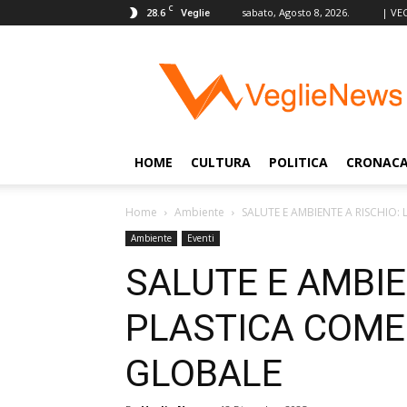
C
28.6
sabato, Agosto 8, 2026.
| VE
Veglie
VeglieNews
–
Veglie
nel
Mondo
HOME
CULTURA
POLITICA
CRONAC
Home
Ambiente
SALUTE E AMBIENTE A RISCHIO
Ambiente
Eventi
SALUTE E AMBIE
PLASTICA COM
GLOBALE