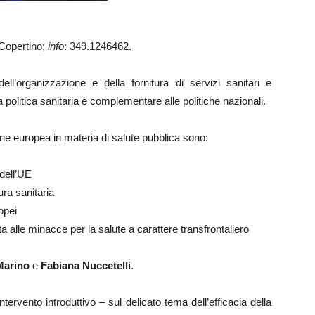
 Copertino;
info
: 349.1246462.
ll’organizzazione e della fornitura di servizi sanitari e
 politica sanitaria è complementare alle politiche nazionali.
nione europea in materia di salute pubblica sono:
 dell’UE
ura sanitaria
opei
a alle minacce per la salute a carattere transfrontaliero
Marino
e
Fabiana Nuccetelli
.
tervento introduttivo – sul delicato tema dell’efficacia della