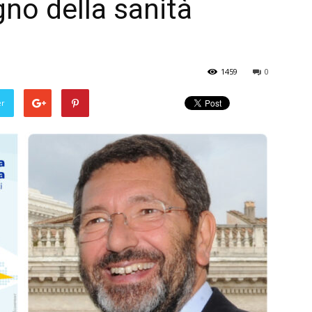
no della sanità
1459
0
er