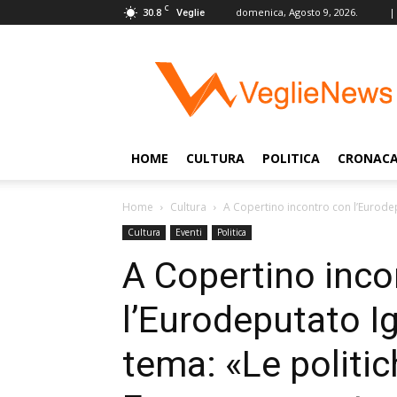
C
30.8
domenica, Agosto 9, 2026.
|
Veglie
VeglieNews
–
Veglie
nel
Mondo
HOME
CULTURA
POLITICA
CRONAC
Home
Cultura
A Copertino incontro con l’Eurodep
Cultura
Eventi
Politica
A Copertino inco
l’Eurodeputato I
tema: «Le politic