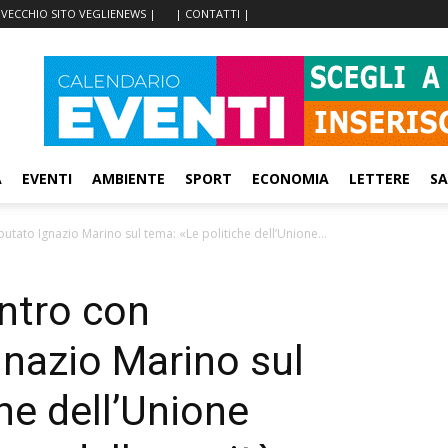
 VECCHIO SITO VEGLIENEWS |
| CONTATTI |
A
EVENTI
AMBIENTE
SPORT
ECONOMIA
LETTERE
SA
utato Ignazio Marino sul tema: «Le politiche dell’Unione...
ntro con
gnazio Marino sul
he dell’Unione