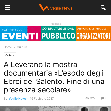
- Pubblicità -
Home
Cultura
Cultura
A Leverano la mostra
documentaria «L’esodo degli
Ebrei del Salento. Fine di una
presenza secolare»
3276
0
By
Veglie News
-
16 Febbraio 2017