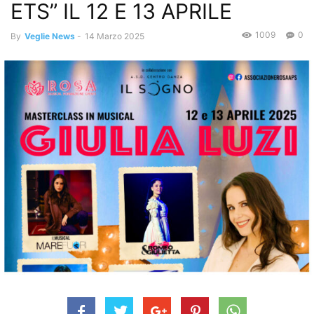
ETS” IL 12 E 13 APRILE
1009
0
By
Veglie News
-
14 Marzo 2025