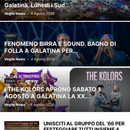
Galatina. Lunedì i Sud...
Veglie News
-
4 Agosto 2026
EVENTI
FENOMENO BIRRA E SOUND. BAGNO DI
FOLLA A GALATINA PER...
Veglie News
-
4 Agosto 2026
EVENTI
I THE KOLORS APRONO SABATO 1
AGOSTO A GALATINA LA XX...
Veglie News
-
1 Agosto 2026
UNISCITI AL GRUPPO DEL ‘66 PER
FESTEGGIARE TUTTI INSIEME A