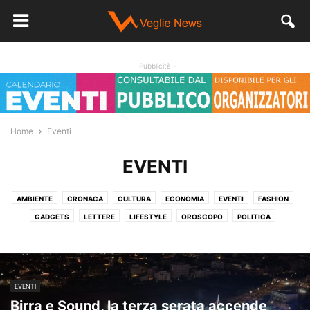
- Pubblicità -
Home
Eventi
EVENTI
AMBIENTE
CRONACA
CULTURA
ECONOMIA
EVENTI
FASHION
GADGETS
LETTERE
LIFESTYLE
OROSCOPO
POLITICA
SALUTE
SENZA CATEGORIA
SPORT
STORIA
VIDEO
EVENTI
Birra e Sound, la terza serata accende