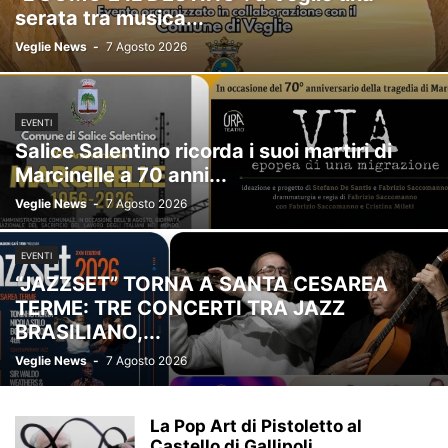
serata tra musica...
Veglie News
-
7 Agosto 2026
EVENTI
Salice Salentino ricorda i suoi martiri di
Marcinelle a 70 anni...
Veglie News
-
7 Agosto 2026
EVENTI
“JAZZSET” TORNA A SANTA CESAREA
TERME: TRE CONCERTI TRA JAZZ
BRASILIANO,...
Veglie News
-
7 Agosto 2026
La Pop Art di Pistoletto al
Castello di Gallipoli