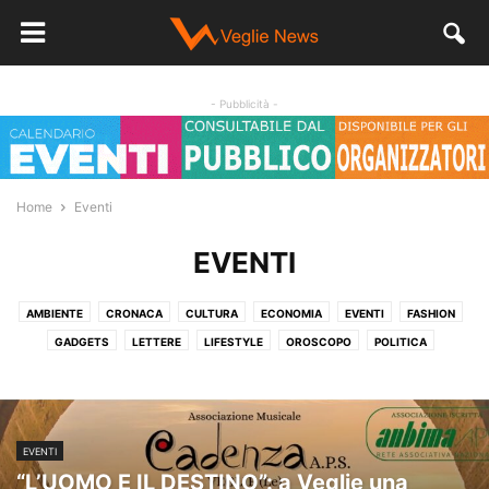
- Pubblicità -
Home
Eventi
EVENTI
AMBIENTE
CRONACA
CULTURA
ECONOMIA
EVENTI
FASHION
GADGETS
LETTERE
LIFESTYLE
OROSCOPO
POLITICA
SALUTE
SENZA CATEGORIA
SPORT
STORIA
VIDEO
EVENTI
“L’UOMO E IL DESTINO”: a Veglie una