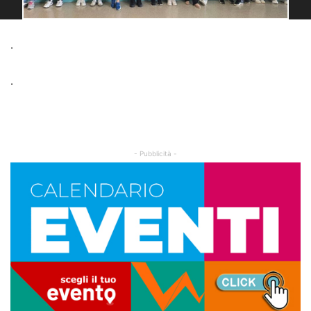
.
.
- Pubblicità -