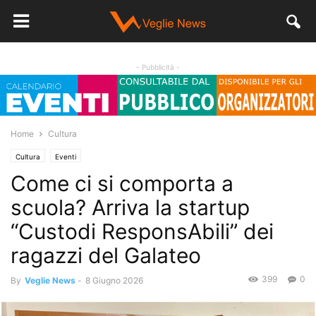
- Pubblicità -
Home
Cultura
Cultura
Eventi
Come ci si comporta a
scuola? Arriva la startup
“Custodi ResponsAbili” dei
ragazzi del Galateo
399
0
By
Veglie News
-
8 Giugno 2026