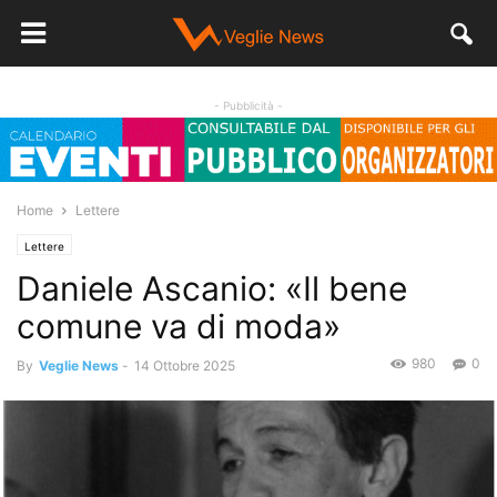
- Pubblicità -
Home
Lettere
Lettere
Daniele Ascanio: «Il bene
comune va di moda»
980
0
By
Veglie News
-
14 Ottobre 2025