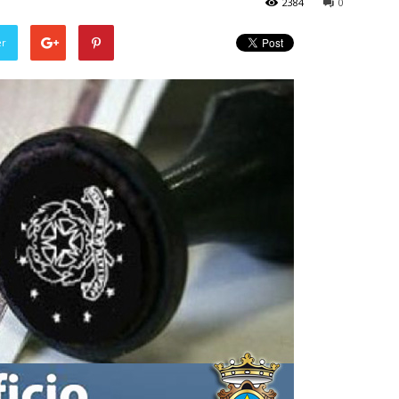
2384
0
er