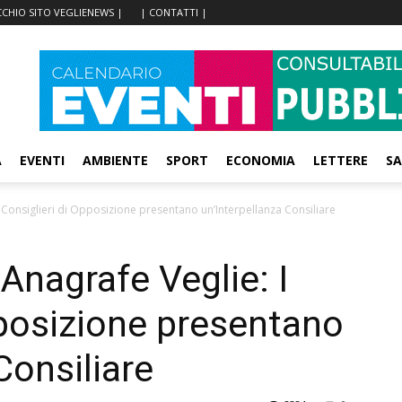
CCHIO SITO VEGLIENEWS |
| CONTATTI |
A
EVENTI
AMBIENTE
SPORT
ECONOMIA
LETTERE
SA
 I Consiglieri di Opposizione presentano un’Interpellanza Consiliare
 Anagrafe Veglie: I
pposizione presentano
Consiliare