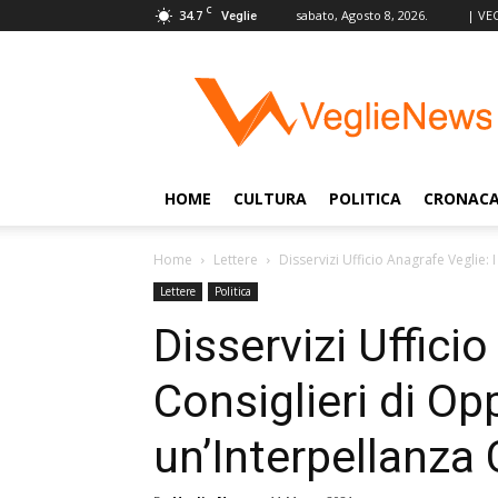
C
34.7
sabato, Agosto 8, 2026.
| VE
Veglie
VeglieNews
–
Veglie
nel
Mondo
HOME
CULTURA
POLITICA
CRONAC
Home
Lettere
Disservizi Ufficio Anagrafe Veglie:
Lettere
Politica
Disservizi Ufficio
Consiglieri di O
un’Interpellanza 