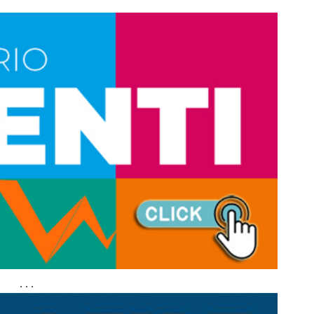
. . .