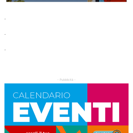
.
.
.
- Pubblicità -