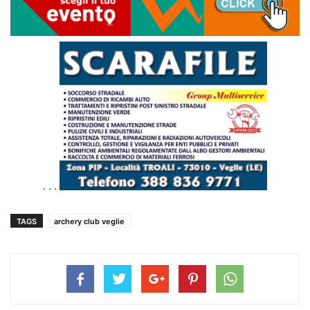
. . .
TAGS
archery club veglie