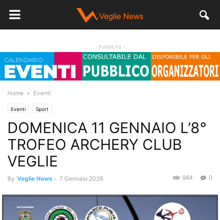
- Pubblicità -
Home
Eventi
Eventi
Sport
DOMENICA 11 GENNAIO L’8°
TROFEO ARCHERY CLUB
VEGLIE
984
0
By
Veglie News
-
7 Gennaio 2026