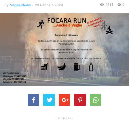
4181
0
By
Veglie News
-
20 Gennaio 2024
- Pubblicità -