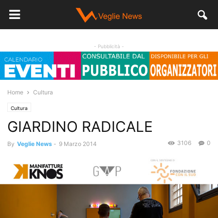
- Pubblicità -
Home
Cultura
Cultura
GIARDINO RADICALE
3106
0
By
Veglie News
-
9 Marzo 2014