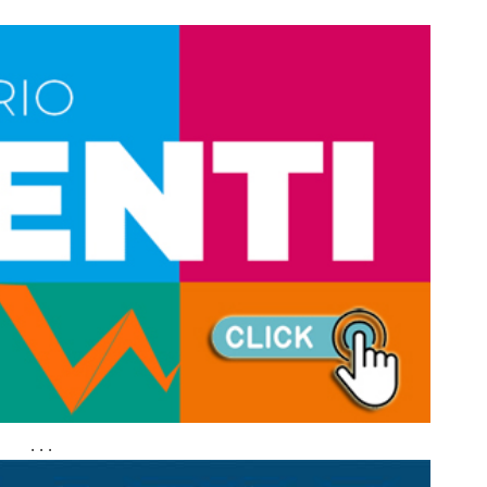
. . .