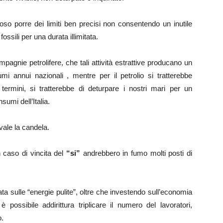
oso porre dei limiti ben precisi non consentendo un inutile
ossili per una durata illimitata.
ompagnie petrolifere, che tali attività estrattive producano un
mi annui nazionali , mentre per il petrolio si tratterebbe
i termini, si tratterebbe di deturpare i nostri mari per un
sumi dell’Italia.
vale la candela.
n caso di vincita del
“si”
andrebbero in fumo molti posti di
a sulle “energie pulite”, oltre che investendo sull’economia
 possibile addirittura triplicare il numero del lavoratori,
o.