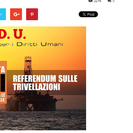
2219
0
er