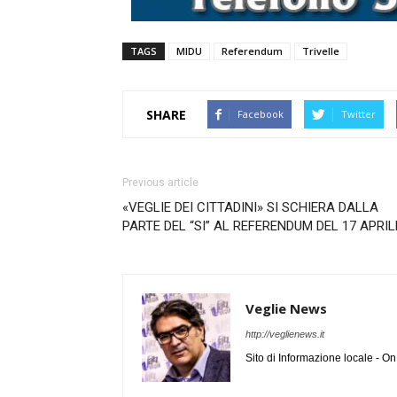
TAGS
MIDU
Referendum
Trivelle
SHARE
Facebook
Twitter
Previous article
«VEGLIE DEI CITTADINI» SI SCHIERA DALLA
PARTE DEL “SI” AL REFERENDUM DEL 17 APRIL
Veglie News
http://veglienews.it
Sito di Informazione locale - O