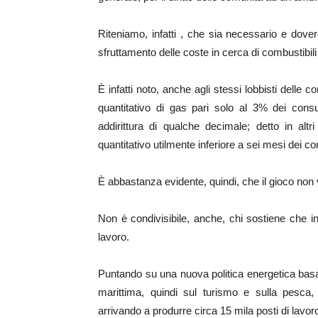
Riteniamo, infatti , che sia necessario e dover
sfruttamento delle coste in cerca di combustibili f
È infatti noto, anche agli stessi lobbisti delle c
quantitativo di gas pari solo al 3% dei consu
addirittura di qualche decimale; detto in altr
quantitativo utilmente inferiore a sei mesi dei con
È abbastanza evidente, quindi, che il gioco non 
Non è condivisibile, anche, chi sostiene che i
lavoro.
Puntando su una nuova politica energetica basat
marittima, quindi sul turismo e sulla pesca, è
arrivando a produrre circa 15 mila posti di lavor