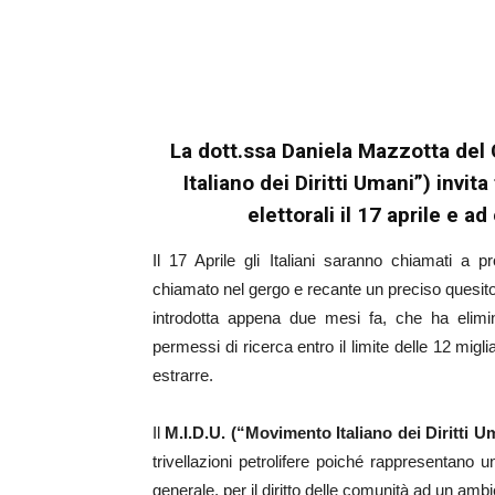
La dott.ssa Daniela Mazzotta del
Italiano dei Diritti Umani”) invita
elettorali il 17 aprile e 
Il 17 Aprile gli Italiani saranno chiamati a 
chiamato nel gergo e recante un preciso quesito:
introdotta appena due mesi fa, che ha elimin
permessi di ricerca entro il limite delle 12 migl
estrarre.
Il
M.I.D.U. (“Movimento Italiano dei Diritti U
trivellazioni petrolifere poiché rappresentano u
generale, per il diritto delle comunità ad un ambi