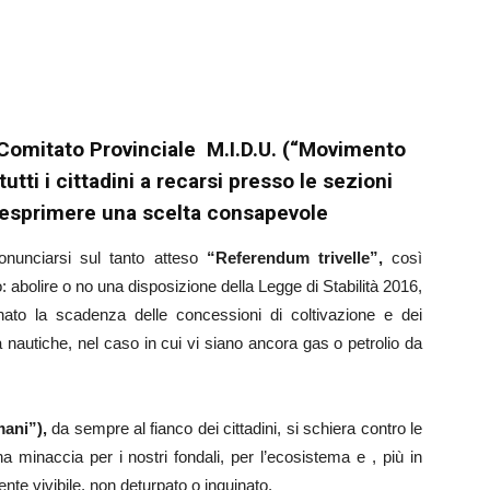
 Comitato Provinciale M.I.D.U. (“Movimento
 tutti i cittadini a recarsi presso le sezioni
ad esprimere una scelta consapevole
pronunciarsi sul tanto atteso
“Referendum trivelle”,
così
 abolire o no una disposizione della Legge di Stabilità 2016,
ato la scadenza delle concessioni di coltivazione e dei
ia nautiche, nel caso in cui vi siano ancora gas o petrolio da
mani”),
da sempre al fianco dei cittadini, si schiera contro le
na minaccia per i nostri fondali, per l’ecosistema e , più in
ente vivibile, non deturpato o inquinato.