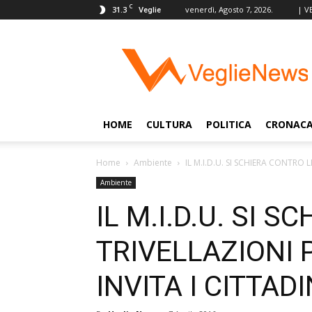
C
31.3
venerdì, Agosto 7, 2026.
| V
Veglie
VeglieNews
–
Veglie
nel
Mondo
HOME
CULTURA
POLITICA
CRONAC
Home
Ambiente
IL M.I.D.U. SI SCHIERA CONTRO L
Ambiente
IL M.I.D.U. SI 
TRIVELLAZIONI 
INVITA I CITTAD