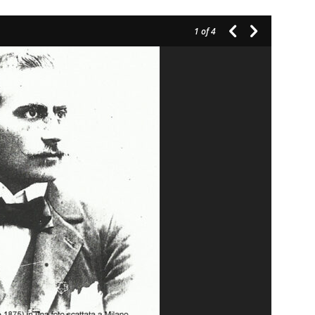
1
of 4