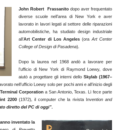
John Robert Frassanito
dopo aver frequentato
diverse scuole nell’area di New York e aver
lavorato in lavori legati al settore delle riparazioni
automobilistiche, ha studiato design industriale
all’
Art Center di Los Angeles
(ora
Art Center
College of Design di Pasadena
).
Dopo la laurea nel 1968 andò a lavorare per
l’ufficio di New York di Raymond Loewy, dove
aiutò a progettare gli interni dello
Skylab (1967–
rato nell’ufficio Loewy solo per pochi anni e all’inizio degli
Terminal Corporation
a San Antonio, Texas. Lì fece parte
int 2200
(1972), il computer che la rivista I
nvention and
to diretto del PC di oggi”.
hanno inventato la
ero di Brevetto