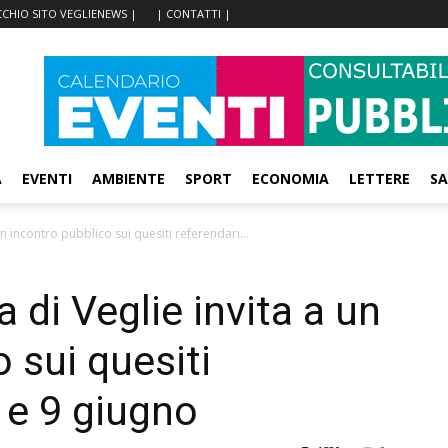
CCHIO SITO VEGLIENEWS |
| CONTATTI |
A
EVENTI
AMBIENTE
SPORT
ECONOMIA
LETTERE
SA
un incontro pubblico sui quesiti referendari...
a di Veglie invita a un
 sui quesiti
8 e 9 giugno