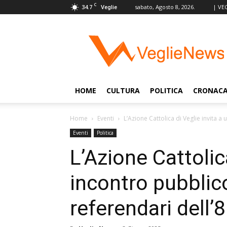
C
34.7
sabato, Agosto 8, 2026.
| VE
Veglie
VeglieNews
–
Veglie
nel
Mondo
HOME
CULTURA
POLITICA
CRONAC
Home
Eventi
L’Azione Cattolica di Veglie invita a 
Eventi
Politica
L’Azione Cattolic
incontro pubblico
referendari dell’