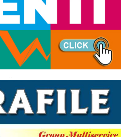
. . .