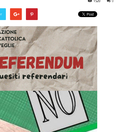
1520
0
er