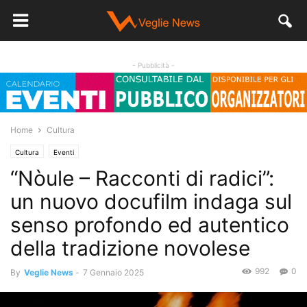
- Pubblicità -
Home
Cultura
Cultura
Eventi
“Nòule – Racconti di radici”:
un nuovo docufilm indaga sul
senso profondo ed autentico
della tradizione novolese
992
0
By
Veglie News
-
7 Gennaio 2025