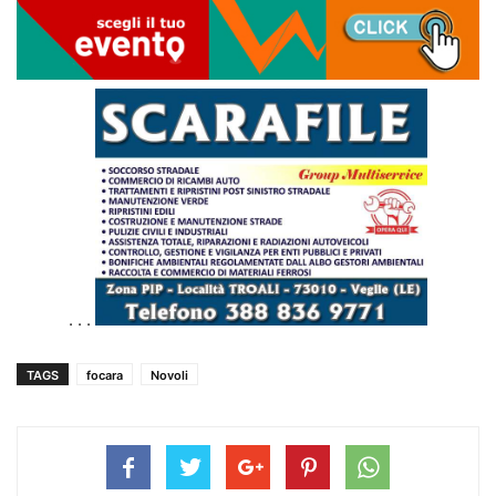
. . .
TAGS
focara
Novoli