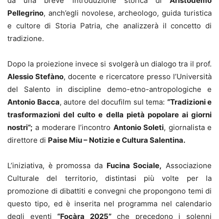
da una breve introduzione storica di
Aristodemo
Pellegrino
, anch’egli novolese, archeologo, guida turistica
e cultore di Storia Patria, che analizzerà il concetto di
tradizione.
Dopo la proiezione invece si svolgerà un dialogo tra il prof.
Alessio Stefàno
, docente e ricercatore presso l’Università
del Salento in discipline demo-etno-antropologiche e
Antonio Bacca
, autore del docufilm sul tema:
“Tradizioni e
trasformazioni del culto e della pietà popolare ai giorni
nostri”;
a moderare l’incontro
Antonio Soleti
, giornalista e
direttore di
Paise Miu – Notizie e Cultura Salentina.
L’iniziativa, è promossa da
Fucina Sociale,
Associazione
Culturale del territorio, distintasi più volte per la
promozione di dibattiti e convegni che propongono temi di
questo tipo, ed è inserita nel programma nel calendario
degli eventi
“Focàra 2025”
che precedono i solenni