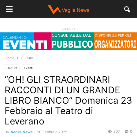
- Pubblicità -
Home
Cultura
Cultura
Eventi
“OH! GLI STRAORDINARI
RACCONTI DI UN GRANDE
LIBRO BIANCO” Domenica 23
Febbraio al Teatro di
Leverano
807
0
By
Veglie News
-
20 Febbraio 2025