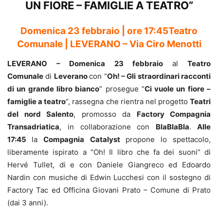
UN FIORE – FAMIGLIE A TEATRO”
Domenica 23 febbraio | ore 17:45Teatro
Comunale | LEVERANO – Via Ciro Menotti
LEVERANO – Domenica 23 febbraio
al
Teatro
Comunale
di
Leverano
con “
Oh! – Gli straordinari racconti
di un grande libro bianco
” prosegue “
Ci vuole un fiore –
famiglie a teatro
“, rassegna che rientra nel progetto
Teatri
del nord Salento
, promosso da
Factory Compagnia
Transadriatica
, in collaborazione con
BlaBlaBla
.
Alle
17:45
la
Compagnia Catalyst
propone lo spettacolo,
liberamente ispirato a “Oh! Il libro che fa dei suoni” di
Hervé Tullet, di e con Daniele Giangreco ed Edoardo
Nardin con musiche di Edwin Lucchesi con il sostegno di
Factory Tac ed Officina Giovani Prato – Comune di Prato
(dai 3 anni).