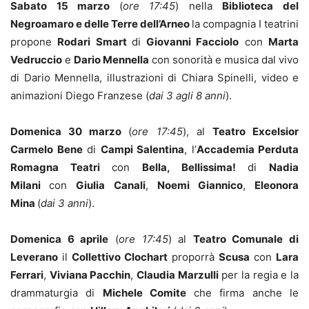
Sabato 15 marzo
(
ore 17:45
) nella
Biblioteca del
Negroamaro e delle Terre dell’Arneo
la compagnia I teatrini
propone
Rodari Smart
di
Giovanni Facciolo
con
Marta
Vedruccio
e
Dario Mennella
con sonorità e musica dal vivo
di Dario Mennella, illustrazioni di Chiara Spinelli, video e
animazioni Diego Franzese (
dai 3 agli 8 anni
).
Domenica 30 marzo
(
ore 17:45
), al
Teatro Excelsior
Carmelo Bene
di
Campi Salentina
, l’
Accademia Perduta
Romagna Teatri
con
Bella, Bellissima!
di
Nadia
Milani
con
Giulia Canali
,
Noemi Giannico
,
Eleonora
Mina
(
dai 3 anni
).
Domenica 6 aprile
(
ore 17:45
) al
Teatro Comunale di
Leverano
il
Collettivo Clochart
proporrà
Scusa
con
Lara
Ferrari
,
Viviana Pacchin
,
Claudia Marzulli
per la regia e la
drammaturgia di
Michele Comite
che firma anche le