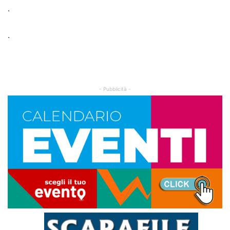
.
.
- Pubblicità -