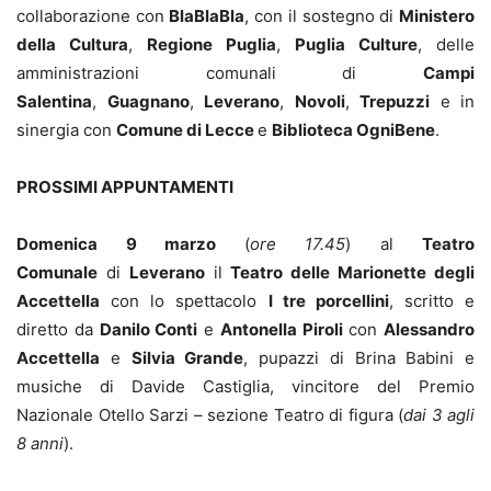
collaborazione con
BlaBlaBla
, con il sostegno di
Ministero
della Cultura
,
Regione Puglia
,
Puglia Culture
, delle
amministrazioni comunali di
Campi
Salentina
,
Guagnano
,
Leverano
,
Novoli
,
Trepuzzi
e in
sinergia con
Comune di Lecce
e
Biblioteca OgniBene
.
PROSSIMI APPUNTAMENTI
Domenica 9 marzo
(
ore 17.45
) al
Teatro
Comunale
di
Leverano
il
Teatro delle Marionette degli
Accettella
con lo spettacolo
I tre porcellini
, scritto e
diretto da
Danilo Conti
e
Antonella Piroli
con
Alessandro
Accettella
e
Silvia Grande
, pupazzi di Brina Babini e
musiche di Davide Castiglia, vincitore del Premio
Nazionale Otello Sarzi – sezione Teatro di figura (
dai 3 agli
8 anni
).