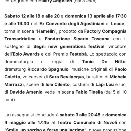
coreografie con
Hillary Anghileri
(
dai 3 anni
).
Sabato 12 alle 18 e alle 20
e
domenica 13 aprile alle 17:30
e alle 19:30
nell’
Ex Convento degli Agostiniani
di
Lecce
,
torna in scena “
Hamelin
“, prodotto da
Factory Compagnia
Transadriatica
e
Fondazione Sipario Toscana
con il
sostegno di
Segni new generations festival
, vincitore
dell’
Eolo Awards
e del Premio
Festebà
. Lo spettacolo con
drammaturgia e regia di
Tonio De Nitto
,
dramaturg
Riccardo Spagnulo
, musiche originali di
Paolo
Coletta
, voiceover di
Sara Bevilacqua
, burattini di
Michela
Marrazzi
, scene di
Iole Cilento
, costumi di
Lapi Lou
e luci
di
Davide Arsenio
, vede in scena
Fabio Tinella
(dai 5 ai 10
anni).
La rassegna si concluderà
sabato 3 alle 20:45
e
domenica
4 maggio alle 17:45
al
Teatro Comunale di Novoli
con
“
Smile, un sorriso e forse una lacrima
”, nuova produzione