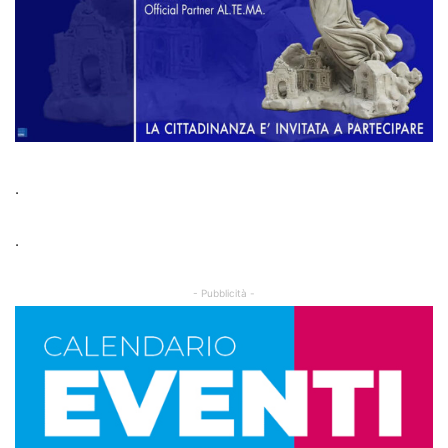
.
.
- Pubblicità -