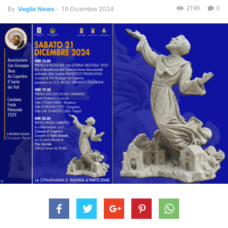
2196
0
By
Veglie News
-
19 Dicembre 2024