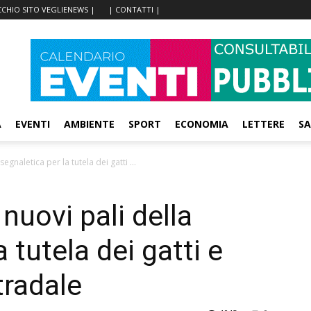
CCHIO SITO VEGLIENEWS |
| CONTATTI |
A
EVENTI
AMBIENTE
SPORT
ECONOMIA
LETTERE
SA
segnaletica per la tutela dei gatti ...
 nuovi pali della
 tutela dei gatti e
tradale