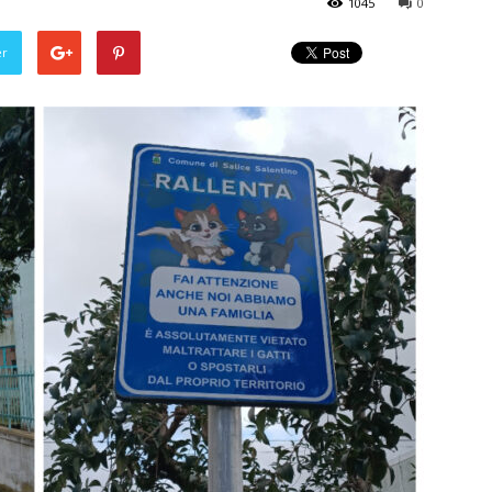
1045
0
er