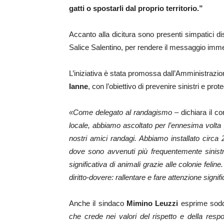
gatti o spostarli dal proprio territorio.”
Accanto alla dicitura sono presenti simpatici di
Salice Salentino, per rendere il messaggio imme
L’iniziativa è stata promossa dall’Amministrazi
Ianne
, con l’obiettivo di prevenire sinistri e prot
«Come delegato al randagismo –
dichiara il c
locale, abbiamo ascoltato per l’ennesima volta p
nostri amici randagi. Abbiamo installato circa 2
dove sono avvenuti più frequentemente sinistr
significativa di animali grazie alle colonie feline
diritto-dovere: rallentare e fare attenzione signi
Anche il sindaco
Mimino Leuzzi
esprime soddi
che crede nei valori del rispetto e della resp