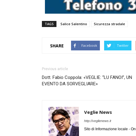
TAGS
Salice Salentino
Sicurezza stradale
SHARE
Facebook
Twitter
Previous article
Dott. Fabio Coppola: «VEGLIE: “LU FANOI”, UN
EVENTO DA SORVEGLIARE»
Veglie News
http://veglienews.it
Sito di Informazione locale - O