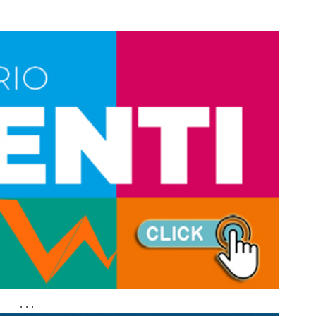
. . .