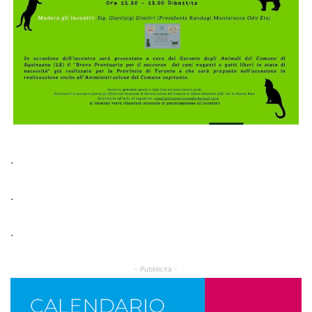
.
.
.
- Pubblicità -