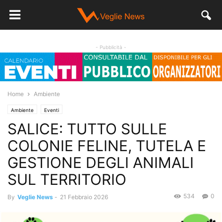
- Pubblicità -
Home
Ambiente
Ambiente
Eventi
SALICE: TUTTO SULLE
COLONIE FELINE, TUTELA E
GESTIONE DEGLI ANIMALI
SUL TERRITORIO
534
0
By
Veglie News
-
21 Febbraio 2026