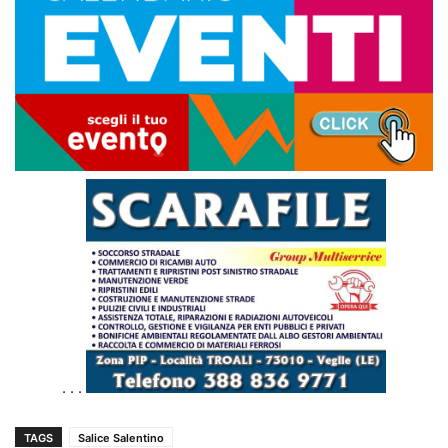
. . .
TAGS
Salice Salentino