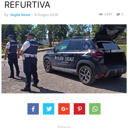
REFURTIVA
2491
0
By
Veglie News
-
8 Giugno 2026
- Pubblicità -