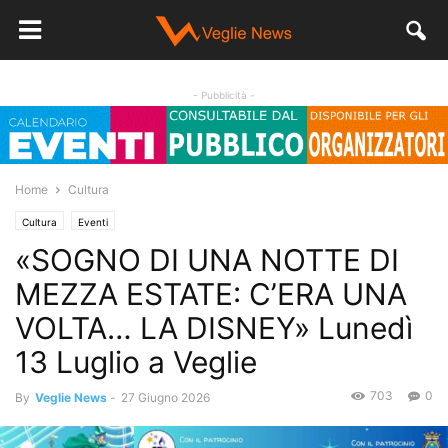
- Pubblicità -
Home
Cultura
Cultura
Eventi
«SOGNO DI UNA NOTTE DI
MEZZA ESTATE: C’ERA UNA
VOLTA… LA DISNEY» Lunedì
13 Luglio a Veglie
703
0
By
Veglie News
-
27 Giugno 2026