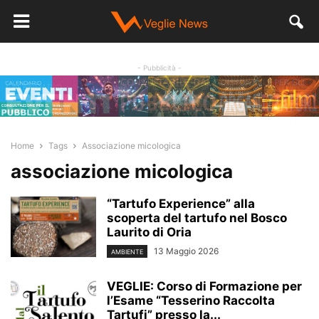
- Pubblicità -
Home
Tags
Associazione micologica
associazione micologica
“Tartufo Experience” alla
scoperta del tartufo nel Bosco
Laurito di Oria
13 Maggio 2026
AMBIENTE
VEGLIE: Corso di Formazione per
l’Esame “Tesserino Raccolta
Tartufi” presso la...