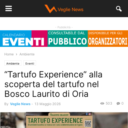
- Pubblicità -
Home
Ambiente
Ambiente
Eventi
“Tartufo Experience” alla
scoperta del tartufo nel
Bosco Laurito di Oria
503
0
By
Veglie News
-
13 Maggio 2026