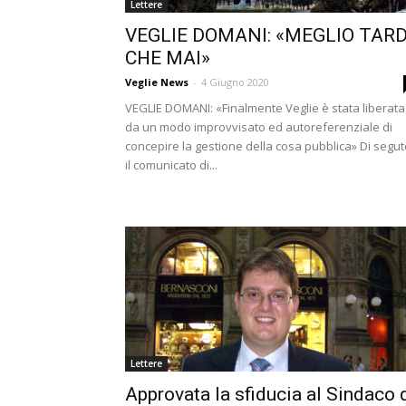
Lettere
VEGLIE DOMANI: «MEGLIO TARD
CHE MAI»
Veglie News
-
4 Giugno 2020
VEGLIE DOMANI: «Finalmente Veglie è stata liberata
da un modo improvvisato ed autoreferenziale di
concepire la gestione della cosa pubblica» Di segut
il comunicato di...
Lettere
Approvata la sfiducia al Sindaco 