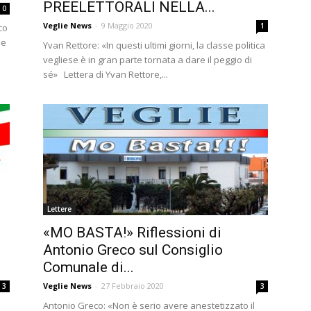
PREELETTORALI NELLA...
0
Veglie News
-
9 Maggio 2020
1
co
me
Yvan Rettore: «In questi ultimi giorni, la classe politica
vegliese è in gran parte tornata a dare il peggio di
sé» Lettera di Yvan Rettore,...
Lettere
«MO BASTA!» Riflessioni di
Antonio Greco sul Consiglio
Comunale di...
Veglie News
-
27 Febbraio 2020
3
3
Antonio Greco: «Non è serio avere anestetizzato il