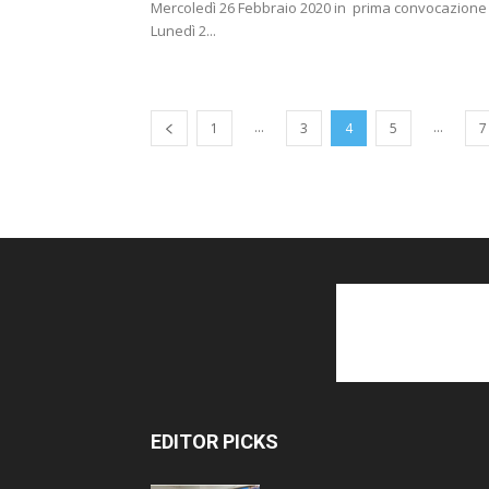
Mercoledì 26 Febbraio 2020 in prima convocazione
Lunedì 2...
...
...
1
3
4
5
7
EDITOR PICKS