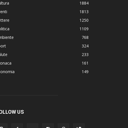
ltura
1884
enti
1813
ttere
1250
litica
1109
mbiente
768
ort
324
lute
233
ronaca
161
conomia
149
OLLOW US