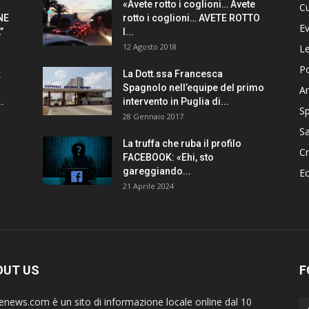
«Avete rotto i coglioni… Avete
Cu
NE
rotto i coglioni… AVETE ROTTO
Ev
”
I...
12 Agosto 2018
Le
Po
:
La Dott.ssa Francesca
Spagnolo nell’equipe del primo
A
.
intervento in Puglia di...
Sp
28 Gennaio 2017
Sa
La truffa che ruba il profilo
C
FACEBOOK: «Ehi, sto
gareggiando...
E
21 Aprile 2024
OUT US
F
ienews.com è un sito di informazione locale online dal 10