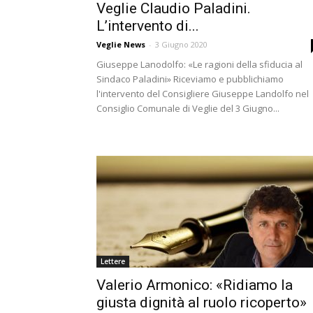
Veglie Claudio Paladini.
L’intervento di...
Veglie News
-
3 Giugno 2020
Giuseppe Lanodolfo: «Le ragioni della sfiducia al
Sindaco Paladini» Riceviamo e pubblichiamo
l'intervento del Consigliere Giuseppe Landolfo nel
Consiglio Comunale di Veglie del 3 Giugno...
Lettere
Valerio Armonico: «Ridiamo la
giusta dignità al ruolo ricoperto»