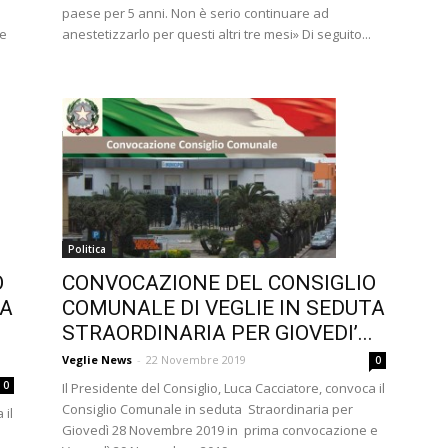
paese per 5 anni. Non è serio continuare ad
re
anestetizzarlo per questi altri tre mesi» Di seguito...
Politica
O
CONVOCAZIONE DEL CONSIGLIO
TA
COMUNALE DI VEGLIE IN SEDUTA
STRAORDINARIA PER GIOVEDI’...
Veglie News
-
22 Novembre 2019
0
0
Il Presidente del Consiglio, Luca Cacciatore, convoca il
Consiglio Comunale in seduta Straordinaria per
 il
Giovedì 28 Novembre 2019 in prima convocazione e