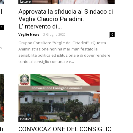
Lettere
I
Approvata la sfiducia al Sindaco di
Veglie Claudio Paladini.
L’intervento di...
1
Veglie News
-
3 Giugno 2020
0
Gruppo Consiliare "Veglie dei Cittadini": «Questa
o
Amministrazione non ha mai manifestato la
sensibilità politica ed istituzionale di dover rendere
conto al consiglio comunale e...
Politica
CONVOCAZIONE DEL CONSIGLIO
di