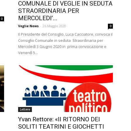
COMUNALE DI VEGLIE IN SEDUTA
STRAORDINARIA PER
MERCOLEDI’...
0
Veglie News
-
26 Maggio 2020
0
Il Presidente del Consiglio, Luca Cacciatore, convoca il
Consiglio Comunale in seduta Straordinaria per
Mercoledì 3 Giugno 2020 in prima convocazione e
Venerdì 5...
Lettere
Yvan Rettore: «Il RITORNO DEI
SOLITI TEATRINI E GIOCHETTI