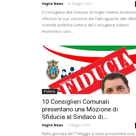
Veglie News
-
10 Maggio 2020
Il Consigliere del Comune di Veglie Valerio Aromoni
riferisce la sua versione dei fatti riguardo alle ulti
vicende politiche Lettera del Consigliere Valerio
Aromonico, uno...
Politica
10 Consiglieri Comunali
presentano una Mozione di
Sfiducia al Sindaco di...
Veglie News
-
7 Maggio 2020
Nella gornata del 7 Maggio è stata presentata una