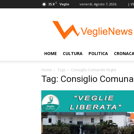
C
35.8
venerdì, Agosto 7, 2026.
| V
Veglie
VeglieNews
–
Veglie
nel
Mondo
HOME
CULTURA
POLITICA
CRONAC
Home
Tags
Consiglio Comunale Veglie
Tag: Consiglio Comunal