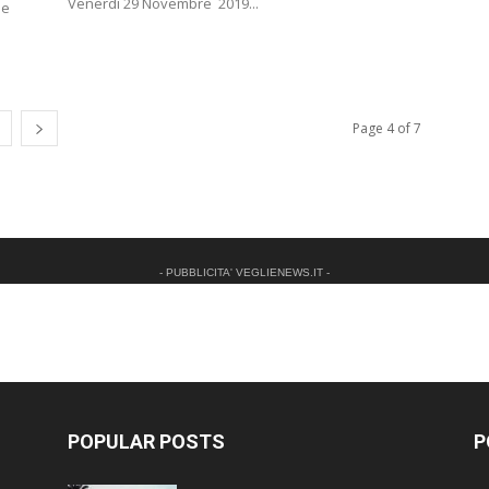
Venerdì 29 Novembre 2019...
 e
Page 4 of 7
- PUBBLICITA' VEGLIENEWS.IT -
POPULAR POSTS
P