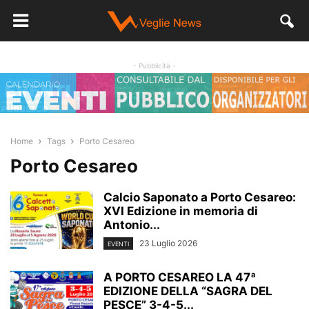
- Pubblicità -
Home
Tags
Porto Cesareo
Porto Cesareo
Calcio Saponato a Porto Cesareo:
XVI Edizione in memoria di
Antonio...
23 Luglio 2026
EVENTI
A PORTO CESAREO LA 47ª
EDIZIONE DELLA “SAGRA DEL
PESCE” 3-4-5...