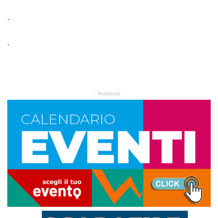
.
.
- Pubblicità -