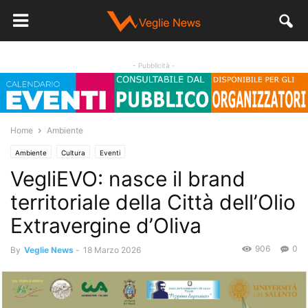
- Pubblicità -
Home
Ambiente
Ambiente
Cultura
Eventi
VegliEVO: nasce il brand
territoriale della Città dell’Olio
Extravergine d’Oliva
906
0
By
Veglie News
-
18 Marzo 2026