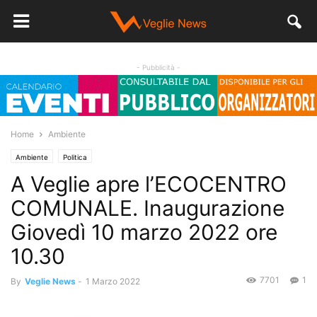
- Pubblicità -
Home
Ambiente
Ambiente
Politica
A Veglie apre l’ECOCENTRO
COMUNALE. Inaugurazione
Giovedì 10 marzo 2022 ore
10.30
7701
1
By
Veglie News
-
1 Marzo 2022