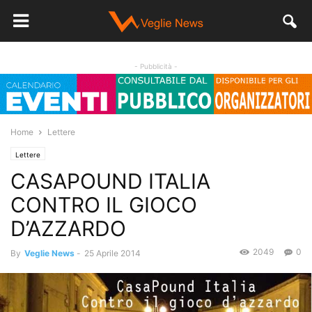
- Pubblicità -
Home
Lettere
Lettere
CASAPOUND ITALIA
CONTRO IL GIOCO
D’AZZARDO
2049
0
By
Veglie News
-
25 Aprile 2014