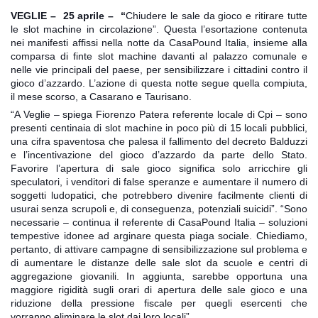
VEGLIE – 25 aprile – “
Chiudere le sale da gioco e ritirare tutte
le slot machine in circolazione”. Questa l’esortazione contenuta
nei manifesti affissi nella notte da CasaPound Italia, insieme alla
comparsa di finte slot machine davanti al palazzo comunale e
nelle vie principali del paese, per sensibilizzare i cittadini contro il
gioco d’azzardo. L’azione di questa notte segue quella compiuta,
il mese scorso, a Casarano e Taurisano.
“A Veglie – spiega Fiorenzo Patera referente locale di Cpi – sono
presenti centinaia di slot machine in poco più di 15 locali pubblici,
una cifra spaventosa che palesa il fallimento del decreto Balduzzi
e l’incentivazione del gioco d’azzardo da parte dello Stato.
Favorire l’apertura di sale gioco significa solo arricchire gli
speculatori, i venditori di false speranze e aumentare il numero di
soggetti ludopatici, che potrebbero divenire facilmente clienti di
usurai senza scrupoli e, di conseguenza, potenziali suicidi”. “Sono
necessarie – continua il referente di CasaPound Italia – soluzioni
tempestive idonee ad arginare questa piaga sociale. Chiediamo,
pertanto, di attivare campagne di sensibilizzazione sul problema e
di aumentare le distanze delle sale slot da scuole e centri di
aggregazione giovanili. In aggiunta, sarebbe opportuna una
maggiore rigidità sugli orari di apertura delle sale gioco e una
riduzione della pressione fiscale per quegli esercenti che
vorranno eliminare le slot dai loro locali”.