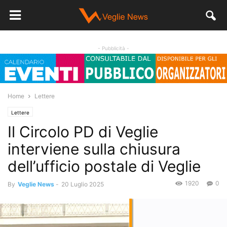
- Pubblicità -
Home
Lettere
Lettere
Il Circolo PD di Veglie
interviene sulla chiusura
dell’ufficio postale di Veglie
1920
0
By
Veglie News
-
20 Luglio 2025