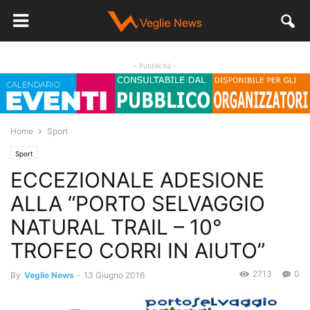
- Pubblicità -
Home
Sport
Sport
ECCEZIONALE ADESIONE
ALLA “PORTO SELVAGGIO
NATURAL TRAIL – 10°
TROFEO CORRI IN AIUTO”
2713
0
By
Veglie News
-
13 Giugno 2016