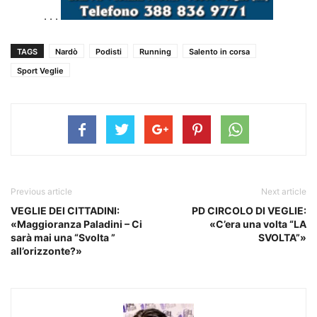
. . .
TAGS
Nardò
Podisti
Running
Salento in corsa
Sport Veglie
Previous article
Next article
VEGLIE DEI CITTADINI:
PD CIRCOLO DI VEGLIE:
«Maggioranza Paladini – Ci
«C’era una volta “LA
sarà mai una “Svolta ”
SVOLTA”»
all’orizzonte?»