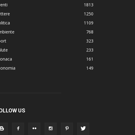
enti
1813
ttere
1250
litica
1109
mbiente
768
ort
323
lute
233
ronaca
161
conomia
149
OLLOW US