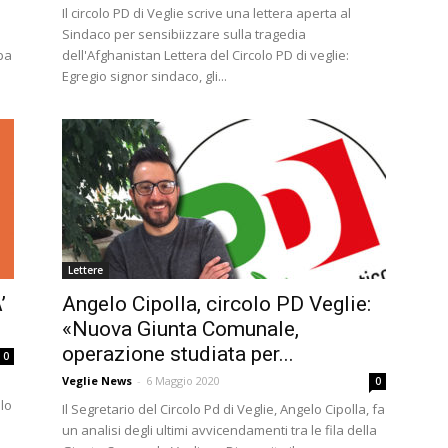
Il circolo PD di Veglie scrive una lettera aperta al
Sindaco per sensibiizzare sulla tragedia
ppa
dell'Afghanistan Lettera del Circolo PD di veglie:
Egregio signor sindaco, gli...
Lettere
’
Angelo Cipolla, circolo PD Veglie:
«Nuova Giunta Comunale,
operazione studiata per...
0
Veglie News
-
6 Maggio 2020
0
olo
Il Segretario del Circolo Pd di Veglie, Angelo Cipolla, fa
e
un analisi degli ultimi avvicendamenti tra le fila della