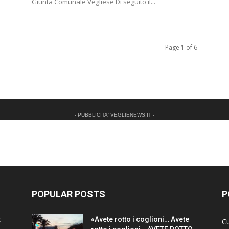
Giunta Comunale Vegliese Di seguito il...
Page 1 of 6
- PUBBLICITA' VEGLIENEWS.IT -
POPULAR POSTS
P
:
«Avete rotto i coglioni… Avete
Cu