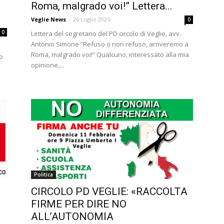
Roma, malgrado voi!” Lettera...
Veglie News
-
26 Luglio 2025
0
0
Lettera del segretario del PD circolo di Veglie, avv.
Antonio Simone “Refuso o non refuso, arriveremo a
Roma, malgrado voi!” Qualcuno, interessato alla mia
no
opinione,...
Politica
CIRCOLO PD VEGLIE: «RACCOLTA
FIRME PER DIRE NO
ALL’AUTONOMIA