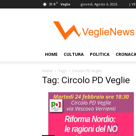
C
31.9
giovedì, Agosto 6, 2026.
| V
Veglie
VeglieNews
–
Veglie
nel
Mondo
HOME
CULTURA
POLITICA
CRONAC
Home
Tags
Circolo PD Veglie
Tag: Circolo PD Veglie