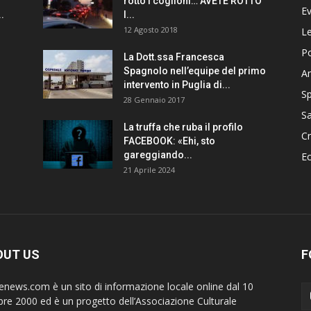
rotto i coglioni… AVETE ROTTO
Ev
.
I...
12 Agosto 2018
Le
Po
La Dott.ssa Francesca
Spagnolo nell’equipe del primo
A
intervento in Puglia di...
Sp
28 Gennaio 2017
Sa
La truffa che ruba il profilo
C
FACEBOOK: «Ehi, sto
gareggiando...
E
21 Aprile 2024
OUT US
F
ienews.com è un sito di informazione locale online dal 10
bre 2000 ed è un progetto dell’Associazione Culturale