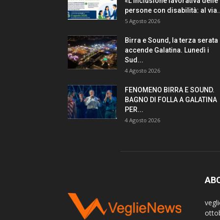
«L’inclusione lavorativa delle
persone con disabilità: al via..
5 Agosto 2026
Birra e Sound, la terza serata
accende Galatina. Lunedì i
Sud...
4 Agosto 2026
FENOMENO BIRRA E SOUND.
BAGNO DI FOLLA A GALATINA
PER...
4 Agosto 2026
AB
vegl
otto