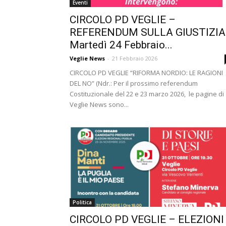
Eventi
CIRCOLO PD VEGLIE –
REFERENDUM SULLA GIUSTIZIA
Martedì 24 Febbraio...
Veglie News
-
21 Febbraio 2026
CIRCOLO PD VEGLIE “RIFORMA NORDIO: LE RAGIONI
DEL NO” (Ndr.: Per il prossimo referendum
Costituzionale del 22 e 23 marzo 2026, le pagine di
Veglie News sono...
Politica
CIRCOLO PD VEGLIE – ELEZIONI