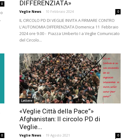
DIFFERENZIATA»
0
Veglie News
-
10 Febbraio 2024
0
lo
,
IL CIRCOLO PD DI VEGLIE INVITA A FIRMARE CONTRO
L'AUTONOMIA DIFFERENZIATA Domenica 11 Febbraio
2024 ore 9.00 - Piazza Umberto I a Veglie Comunicato
del Circolo...
Lettere
A
«Veglie Città della Pace”»
Afghanistan: Il circolo PD di
Veglie...
Veglie News
-
19 Agosto 2021
0
0