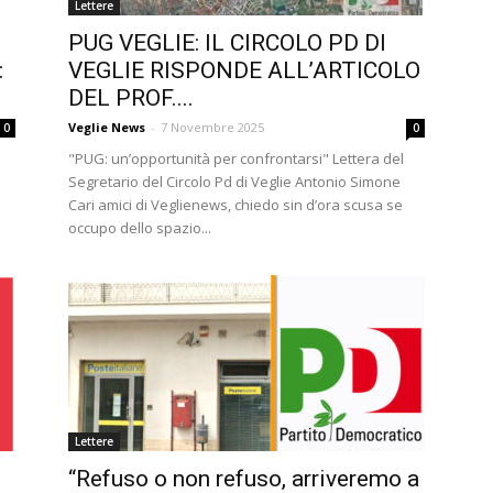
Lettere
PUG VEGLIE: IL CIRCOLO PD DI
:
VEGLIE RISPONDE ALL’ARTICOLO
DEL PROF....
Veglie News
-
7 Novembre 2025
0
0
"PUG: un’opportunità per confrontarsi" Lettera del
Segretario del Circolo Pd di Veglie Antonio Simone
Cari amici di Veglienews, chiedo sin d’ora scusa se
occupo dello spazio...
Lettere
“Refuso o non refuso, arriveremo a