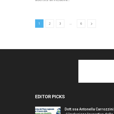
...
1
2
3
6
EDITOR PICKS
Dott.ssa Antonella Carrozzini