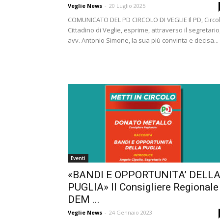
Veglie News
-
20 Luglio 2025
COMUNICATO DEL PD CIRCOLO DI VEGLIE Il PD, Circo
Cittadino di Veglie, esprime, attraverso il segretario
avv. Antonio Simone, la sua più convinta e decisa...
Eventi
«BANDI E OPPORTUNITA’ DELL
PUGLIA» Il Consigliere Regionale
DEM ...
Veglie News
-
24 Gennaio 2023