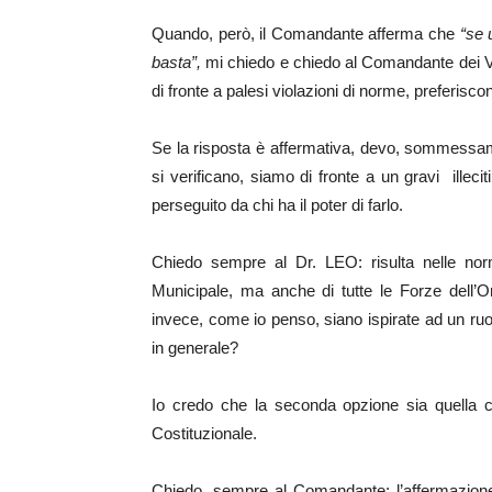
Quando, però, il Comandante afferma che
“se u
basta”,
mi chiedo e chiedo al Comandante dei Vig
di fronte a palesi violazioni di norme, preferi
Se la risposta è affermativa, devo, sommessa
si verificano, siamo di fronte a un gravi illeci
perseguito da chi ha il poter di farlo.
Chiedo sempre al Dr. LEO: risulta nelle norm
Municipale, ma anche di tutte le Forze dell’O
invece, come io penso, siano ispirate ad un ruo
in generale?
Io credo che la seconda opzione sia quella c
Costituzionale.
Chiedo, sempre al Comandante: l’affermazione r