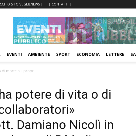
ECCHIO SITO VEGLIENEWS |
| CONTATTI |
A
EVENTI
AMBIENTE
SPORT
ECONOMIA
LETTERE
SA
o di morte sui propri...
ha potere di vita o di
collaboratori»
tt. Damiano Nicolì in