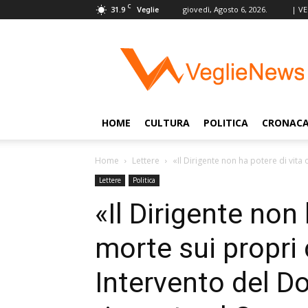
C
31.9
giovedì, Agosto 6, 2026.
| V
Veglie
VeglieNews
–
Veglie
nel
Mondo
HOME
CULTURA
POLITICA
CRONAC
Home
Lettere
«Il Dirigente non ha potere di vita 
Lettere
Politica
«Il Dirigente non 
morte sui propri 
Intervento del Do