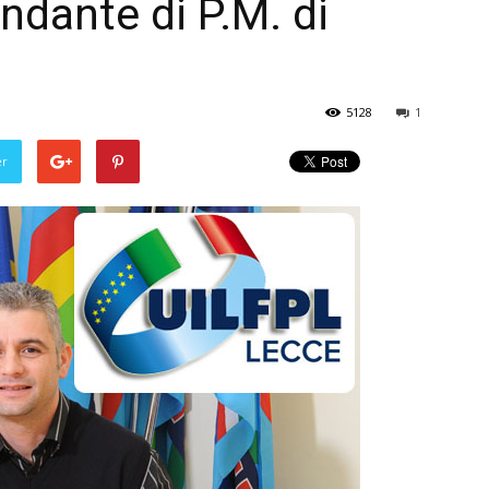
ndante di P.M. di
5128
1
er