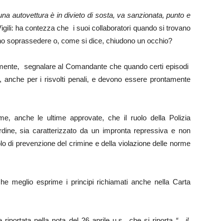
na autovettura è in divieto di sosta, va sanzionata, punto e
ili: ha contezza che i suoi collaboratori quando si trovano
scono soprassedere o, come si dice, chiudono un occhio?
mente, segnalare al Comandante che quando certi episodi
ti, anche per i risvolti penali, e devono essere prontamente
e, anche le ultime approvate, che il ruolo della Polizia
rdine, sia caratterizzato da un impronta repressiva e non
lo di prevenzione del crimine e della violazione delle norme
he meglio esprime i principi richiamati anche nella Carta
iportata nella nota del 26 aprile u.s., che si riporta
“…il