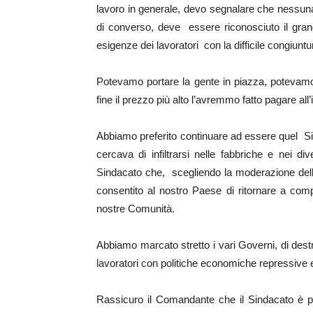
lavoro in generale, devo segnalare che nessuna 
di converso, deve essere riconosciuto il gran
esigenze dei lavoratori con la difficile congiun
Potevamo portare la gente in piazza, potevamo
fine il prezzo più alto l’avremmo fatto pagare all’in
Abbiamo preferito continuare ad essere quel S
cercava di infiltrarsi nelle fabbriche e nei d
Sindacato che, scegliendo la moderazione delle d
consentito al nostro Paese di ritornare a co
nostre Comunità.
Abbiamo marcato stretto i vari Governi, di destra 
lavoratori con politiche economiche repressive e
Rassicuro il Comandante che il Sindacato è pr