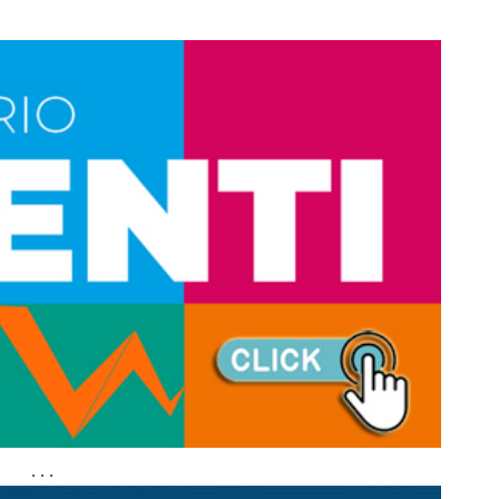
. . .