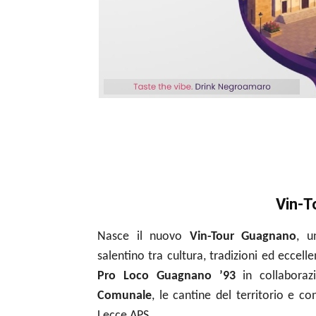
Vin-T
Nasce il nuovo
Vin-Tour Guagnano
, u
salentino tra cultura, tradizioni ed ecce
Pro Loco Guagnano ’93
in collaboraz
Comunale
, le cantine del territorio e c
Lecce APS.