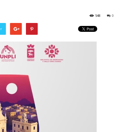
548
0
er