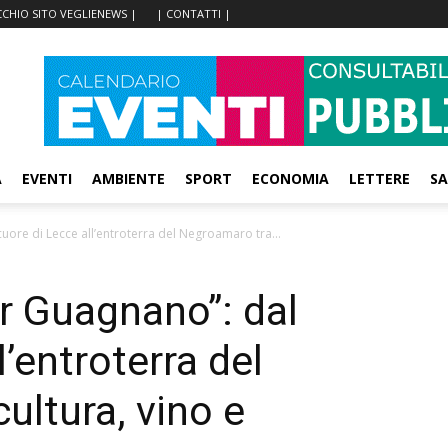
CCHIO SITO VEGLIENEWS |
| CONTATTI |
A
EVENTI
AMBIENTE
SPORT
ECONOMIA
LETTERE
SA
cuore di Lecce all’entroterra del Negroamaro tra...
ur Guagnano”: dal
l’entroterra del
ultura, vino e