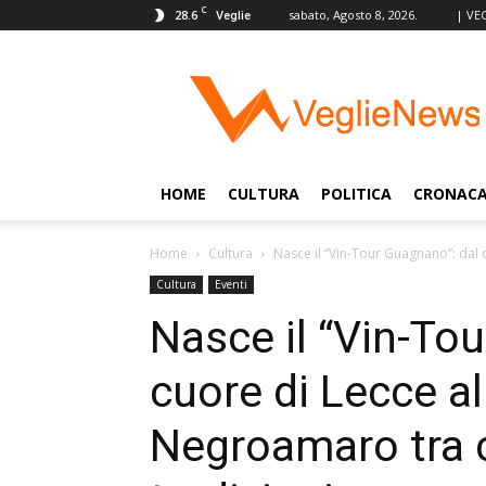
C
28.6
sabato, Agosto 8, 2026.
| VE
Veglie
VeglieNews
–
Veglie
nel
Mondo
HOME
CULTURA
POLITICA
CRONAC
Home
Cultura
Nasce il “Vin-Tour Guagnano”: dal 
Cultura
Eventi
Nasce il “Vin-To
cuore di Lecce al
Negroamaro tra c