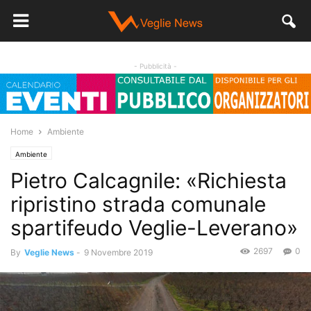
- Pubblicità -
Home
Ambiente
Ambiente
Pietro Calcagnile: «Richiesta
ripristino strada comunale
spartifeudo Veglie-Leverano»
2697
0
By
Veglie News
-
9 Novembre 2019