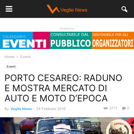
- Pubblicità -
Home
Eventi
Eventi
PORTO CESAREO: RADUNO
E MOSTRA MERCATO DI
AUTO E MOTO D’EPOCA
3771
0
By
Veglie News
-
24 Febbraio 2016