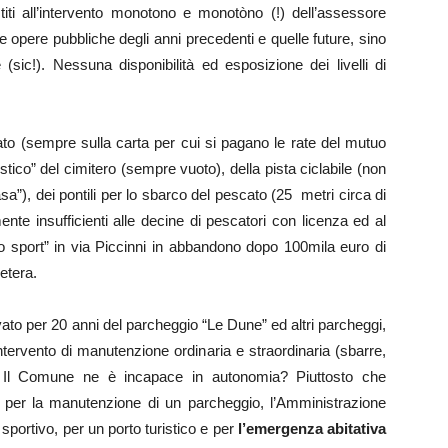
titi all’intervento monotono e monotòno (!) dell’assessore
 opere pubbliche degli anni precedenti e quelle future, sino
(sic!). Nessuna disponibilità ed esposizione dei livelli di
lato (sempre sulla carta per cui si pagano le rate del mutuo
stico” del cimitero (sempre vuoto), della pista ciclabile (non
asa”), dei pontili per lo sbarco del pescato (25 metri circa di
ente insufficienti alle decine di pescatori con licenza ed al
to sport” in via Piccinni in abbandono dopo 100mila euro di
etera.
ivato per 20 anni del parcheggio “Le Dune” ed altri parcheggi,
tervento di manutenzione ordinaria e straordinaria (sbarre,
). Il Comune ne è incapace in autonomia? Piuttosto che
o per la manutenzione di un parcheggio, l’Amministrazione
sportivo, per un porto turistico e per
l’emergenza abitativa