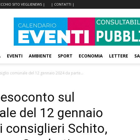
ECCHIO SITO VEGLIENEWS |
| CONTATTI |
A
EVENTI
AMBIENTE
SPORT
ECONOMIA
LETTERE
SA
iglio comunale del 12 gennaio 2024 da parte...
Resoconto sul
ale del 12 gennaio
 consiglieri Schito,