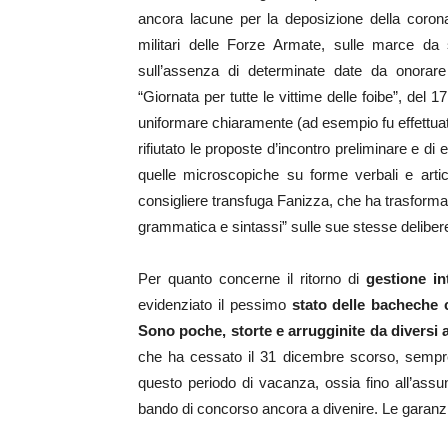
ancora lacune per la deposizione della coron
militari delle Forze Armate, sulle marce da 
sull’assenza di determinate date da onorare
“Giornata per tutte le vittime delle foibe”, del 1
uniformare chiaramente (ad esempio fu effettuato
rifiutato le proposte d’incontro preliminare e
quelle microscopiche su forme verbali e artico
consigliere transfuga Fanizza, che ha trasformato 
grammatica e sintassi” sulle sue stesse deliber
Per quanto concerne il ritorno di
gestione int
evidenziato il pessimo
stato delle bacheche
Sono poche, storte e arrugginite da diversi 
che ha cessato il 31 dicembre scorso, sempre 
questo periodo di vacanza, ossia fino all’ass
bando di concorso ancora a divenire. Le garanzi