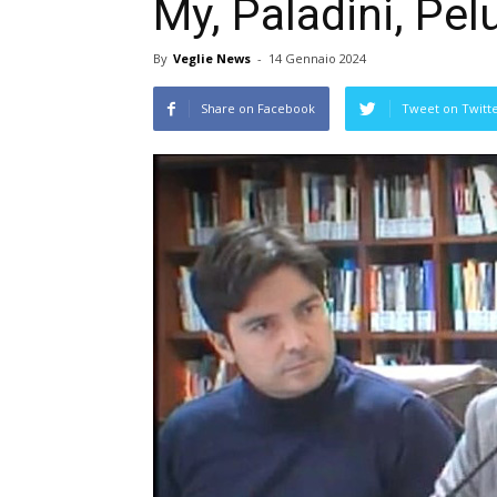
My, Paladini, Pe
By
Veglie News
-
14 Gennaio 2024
Share on Facebook
Tweet on Twitt