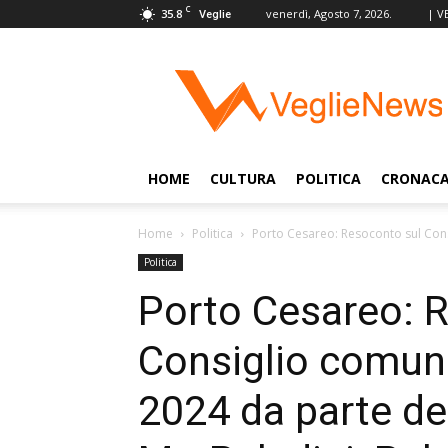
C
35.8
venerdì, Agosto 7, 2026.
| V
Veglie
VeglieNews
–
Veglie
nel
Mondo
HOME
CULTURA
POLITICA
CRONAC
Home
Politica
Porto Cesareo: Resoconto sul Cons
Politica
Porto Cesareo: 
Consiglio comun
2024 da parte dei