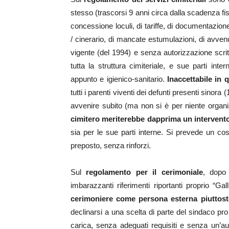
stesso (trascorsi 9 anni circa dalla scadenza fis
concessione loculi, di tariffe, di documentazion
/ cinerario, di mancate estumulazioni, di avven
vigente (del 1994) e senza autorizzazione scri
tutta la struttura cimiteriale, e sue parti inte
appunto e igienico-sanitario.
Inaccettabile in 
tutti i parenti viventi dei defunti presenti sino
avvenire subito (ma non si è per niente organi
cimitero meriterebbe dapprima un intervent
sia per le sue parti interne. Si prevede un co
preposto, senza rinforzi.
Sul
regolamento per il cerimoniale
, dopo 
imbarazzanti riferimenti riportanti proprio “Gal
cerimoniere come persona esterna piuttost
declinarsi a una scelta di parte del sindaco pr
carica, senza adeguati requisiti e senza un’au