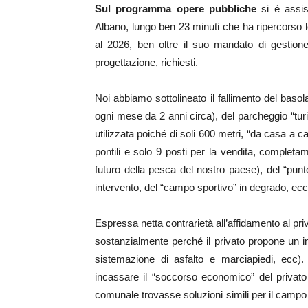
Sul programma opere pubbliche
si è assis
Albano, lungo ben 23 minuti che ha ripercorso le
al 2026, ben oltre il suo mandato di gestione 
progettazione, richiesti.
Noi abbiamo sottolineato il fallimento del baso
ogni mese da 2 anni circa), del parcheggio “turi
utilizzata poiché di soli 600 metri, “da casa a c
pontili e solo 9 posti per la vendita, completam
futuro della pesca del nostro paese), del “pun
intervento, del “campo sportivo” in degrado, ecc
Espressa netta contrarietà all’affidamento al pr
sostanzialmente perché il privato propone un in
sistemazione di asfalto e marciapiedi, ecc
incassare il “soccorso economico” del privat
comunale trovasse soluzioni simili per il campo 