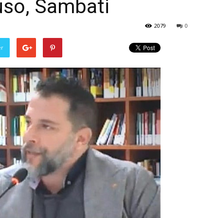
luso, Sambati
2079
0
er