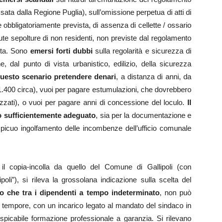
sata dalla Regione Puglia), sull’omissione perpetua di atti di
e obbligatoriamente prevista, di assenza di cellette / ossario
ute sepolture di non residenti, non previste dal regolamento
tta. Sono
emersi forti dubbi
sulla regolarità e sicurezza di
rne, dal punto di vista urbanistico, edilizio, della sicurezza
questo scenario pretendere denari
, a distanza di anni, da
ra (1.400 circa), vuoi per pagare estumulazioni, che dovrebbero
zzati), o vuoi per pagare anni di concessione del loculo.
Il
o sufficientemente adeguato
, sia per la documentazione e
spicuo ingolfamento delle incombenze dell’ufficio comunale
il copia-incolla da quello del Comune di Gallipoli (con
lipoli”), si rileva la grossolana indicazione sulla scelta del
o che tra i dipendenti a tempo indeterminato
, non può
o tempore, con un incarico legato al mandato del sindaco in
spicabile formazione professionale a garanzia. Si rilevano