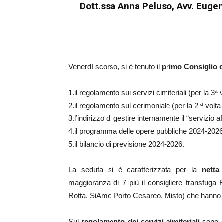
Dott.ssa Anna Peluso, Avv. Euge
Venerdì scorso, si è tenuto il
primo Consiglio 
1.il regolamento sui servizi cimiteriali (per la 3ª 
2.il regolamento sul cerimoniale (per la 2 ª volta 
3.l’indirizzo di gestire internamente il “servizio af
4.il programma delle opere pubbliche 2024-2026
5.il bilancio di previsione 2024-2026.
La seduta si è caratterizzata per la
netta
maggioranza di 7 più il consigliere transfuga 
Rotta, SiAmo Porto Cesareo, Misto) che hanno v
Sul
regolamento dei servizi cimiteriali
sono