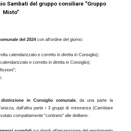
nio Sambati del gruppo consiliare “Gruppo
Misto”
comunale del 2024
con all’ordine del giorno:
volta calendarizzato e corretto in diretta in Consiglio);
calendarizzato e corretto in diretta in Consiglio);
fissioni”;
;
 distinzione in Consiglio comunale
, da una parte la
Fanizza, dall’altra parte i 3 gruppi di minoranza (Cambiare
otato compattamente “contrario” alle delibere.
emersi scandali
sui ritardi all’emanazione del regolamento