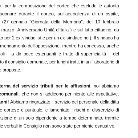
a, per la composizione del corteo che esclude le autorità
suonare durante il corteo, sull’accoglienza di un ospite,
 (27 gennaio “Giornata della Memoria”, del 10 febbraio
7 marzo “Anniversario Unità d’Italia”) e sul lutto cittadino, da
 per 2 ex-sindaci sì e per un ex-sindaco no!). Il sindaco ha
 di emendamento dell’opposizione, mentre ha concesso, anche
li – a dir poco estenuanti e frutto di superficialità – del
il consiglio comunale, per lunghi tratti, in un “laboratorio di
e proposte.
erna del servizio tributi per le affissioni
, noi abbiamo
 comunali
, che non si addicono per niente alle aspettative.
anni!
Abbiamo ringraziato il servizio del personale della ditta
cortese e puntuale, e lamentato i rischi di disservizio di
unzione di un solo dipendente a tempo determinato, tramite
e verbali in Consiglio non sono state per niente esaustive.