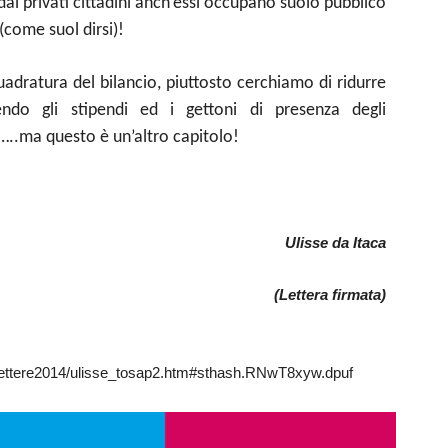
dai privati cittadini anch’essi occupano suolo pubblico
come suol dirsi)!
dratura del bilancio, piuttosto cerchiamo di ridurre
ndo gli stipendi ed i gettoni di presenza degli
…..ma questo è un’altro capitolo!
Ulisse da Itaca
(Lettera firmata)
re/lettere2014/ulisse_tosap2.htm#sthash.RNwT8xyw.dpuf