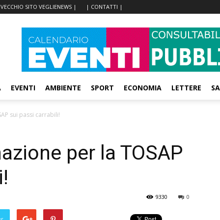
 VECCHIO SITO VEGLIENEWS |
| CONTATTI |
A
EVENTI
AMBIENTE
SPORT
ECONOMIA
LETTERE
SA
P sui passi carrabili!
nazione per la TOSAP
i!
9330
0
er