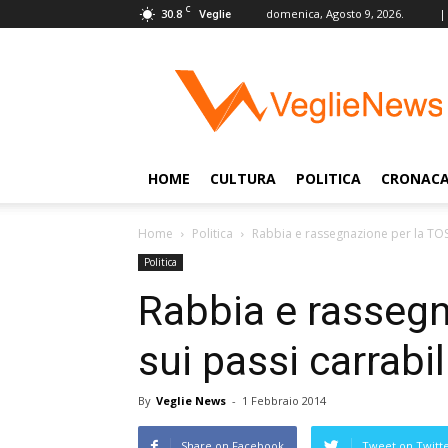
C
30.8
domenica, Agosto 9, 2026.
|
Veglie
VeglieNews
–
Veglie
nel
Mondo
HOME
CULTURA
POLITICA
CRONAC
Home
Politica
Rabbia e rassegnazione per la TOSA
Politica
Rabbia e rasseg
sui passi carrabil
By
Veglie News
-
1 Febbraio 2014
Share on Facebook
Tweet on Twitt