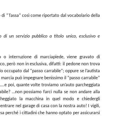
 di “Tassa” così come riportato dal vocabolario della
so di un servizio pubblico a titolo unico, esclusivo e
o o interruzione di marciapiede, viene gravato di
o, però non in esclusiva, difatti: il pedone non trova
o occupato dal “passo carrabile”; oppure se l’autista
i marcia può impegnare benissimo il “passo carrabile”
…..e poi, quante volte troviamo un’auto parcheggiata
rabile? …non possiamo farci nulla se non andare alla
rcheggiato la macchina in quel modo e chiedergli
entrare nel garage di casa con la nostra auto! I vigili,
a perché i cittadini che hanno optato per assicurarsi