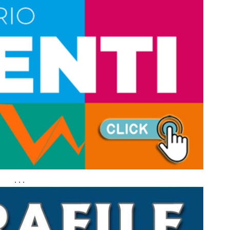
. . .