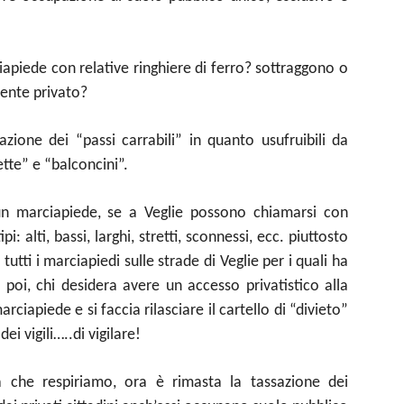
ciapiede con relative ringhiere di ferro? sottraggono o
mente privato?
azione dei “passi carrabili” in quanto usufruibili da
ette” e “balconcini”.
un marciapiede, se a Veglie possono chiamarsi con
pi: alti, bassi, larghi, stretti, sconnessi, ecc. piuttosto
tutti i marciapiedi sulle strade di Veglie per i quali ha
, poi, chi desidera avere un accesso privatistico alla
rciapiede e si faccia rilasciare il cartello di “divieto”
i vigili…..di vigilare!
a che respiriamo, ora è rimasta la tassazione dei