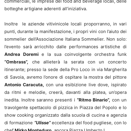
commerciali, le imprese del food and beverage locali, delle
botteghe artigiane aderenti all’iniziativa.
Inoltre le aziende vitivinicole locali proporranno, in vari
punti, durante la manifestazione, i propri vini con l’aiuto dei
sommelier dell’Associazione Italiana Sommelier. Non solo:
l’evento sarà arricchito dalle performances artistiche di
Andrea Doremi
e la sua coinvolgente orchestra funk
“Ombrass”,
che allieterà la serata con un concerto
itinerante; presso la sede della Pro Loco in via Margherita
di Savoia, avremo l’onore di ospitare la mostra del pittore
Antonio Caracuta,
con una esibizione live dove, ispirato
da ritmi e melodie, creerà, davanti alla platea, un’opera
inedita. Inoltre saranno presenti i
“Ritmo Binario”,
con un
travolgente spettacolo di pizzica in Piazza del Popolo e lo
show cooking organizzato dalla scuola di cucina e agenzia
di formazione
“Ulisse”
eccellenza del food pugliese, con lo
chef
Mirko Monteduro,
ancora Piazza Umberto I.