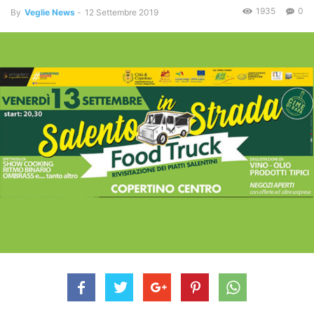
1935
0
By
Veglie News
-
12 Settembre 2019